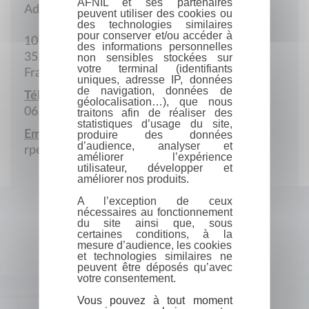
AFNIL et ses partenaires
Adresse postale
peuvent utiliser des cookies ou
des technologies similaires
pour conserver et/ou accéder à
10 Rue Nida
des informations personnelles
35200 Rennes
non sensibles stockées sur
votre terminal (identifiants
France
uniques, adresse IP, données
de navigation, données de
Téléphone portable :
géolocalisation…), que nous
06 84 16 43 91
traitons afin de réaliser des
statistiques d’usage du site,
Email :
produire des données
d’audience, analyser et
rperon@wanadoo.fr
améliorer l’expérience
utilisateur, développer et
améliorer nos produits.
A l’exception de ceux
nécessaires au fonctionnement
du site ainsi que, sous
certaines conditions, à la
mesure d’audience, les cookies
et technologies similaires ne
peuvent être déposés qu’avec
votre consentement.
Vous pouvez à tout moment