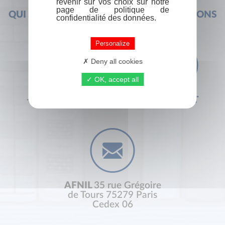
revenir sur vos choix sur notre
page de politique de
QUI SOMMES-NOUS ?
FOIRE AUX QUESTIONS
confidentialité des données.
Personalize
Deny all cookies
OK, accept all
+33 (0) 1 44 41 29 19
CONTACT
AFNIL
35 rue Grégoire
de Tours 75279 Paris
Cedex 06