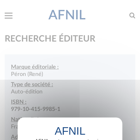
AFNIL
RECHERCHE ÉDITEUR
Marque éditoriale :
Péron (René)
Type de société :
Auto-édition
ISBN :
979-10-415-9985-1
Nationalité :
France
Adresse :