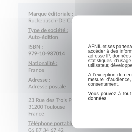
Marque éditoriale :
Ruckebusch-De Cock (Hélène)
Type de société :
Auto-édition
AFNIL et ses partena
ISBN :
accéder à des inform
979-10-987014
adresse IP, données 
statistiques d’usag
Nationalité :
utilisateur, développe
France
A l’exception de ceu
mesure d’audience,
Adresse :
consentement.
Adresse postale
Vous pouvez à tout 
données.
23 Rue des Trois Pigeons
31200 Toulouse
France
Téléphone portable :
06 87 34 67 42