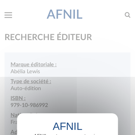
AFNIL
RECHERCHE ÉDITEUR
Marque éditoriale :
Abélia Lewis
Type de société :
Auto-édition
ISBN :
979-10-986992
Nationalité :
France
Adresse :