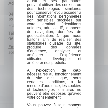
AFNIL et ses partenaires
Adresse postale
peuvent utiliser des cookies ou
des technologies similaires
pour conserver et/ou accéder à
34 Rue Daniel-Perdrigé
des informations personnelles
93160 Noisy-le-Grand
non sensibles stockées sur
votre terminal (identifiants
France
uniques, adresse IP, données
de navigation, données de
Téléphone portable :
géolocalisation…), que nous
06 58 68 15 36
traitons afin de réaliser des
statistiques d’usage du site,
Email :
produire des données
d’audience, analyser et
soleneplumain@gmail.com
améliorer l’expérience
utilisateur, développer et
améliorer nos produits.
A l’exception de ceux
nécessaires au fonctionnement
du site ainsi que, sous
certaines conditions, à la
mesure d’audience, les cookies
et technologies similaires ne
peuvent être déposés qu’avec
votre consentement.
Vous pouvez à tout moment