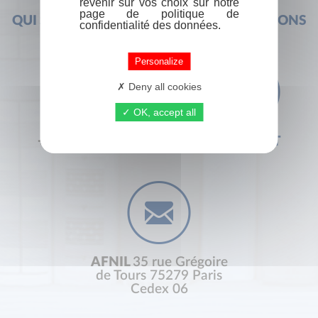
revenir sur vos choix sur notre
page de politique de
QUI SOMMES-NOUS ?
FOIRE AUX QUESTIONS
confidentialité des données.
Personalize
Deny all cookies
OK, accept all
+33 (0) 1 44 41 29 19
CONTACT
AFNIL
35 rue Grégoire
de Tours 75279 Paris
Cedex 06