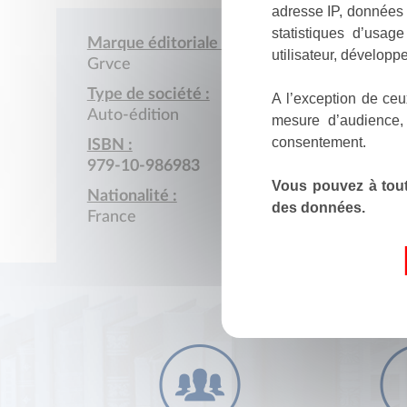
adresse IP, données 
statistiques d’usag
Marque éditoriale :
utilisateur, développe
Grvce
Type de société :
A l’exception de ceu
Auto-édition
mesure d’audience,
consentement.
ISBN :
979-10-986983
Vous pouvez à tout
Nationalité :
des données.
France