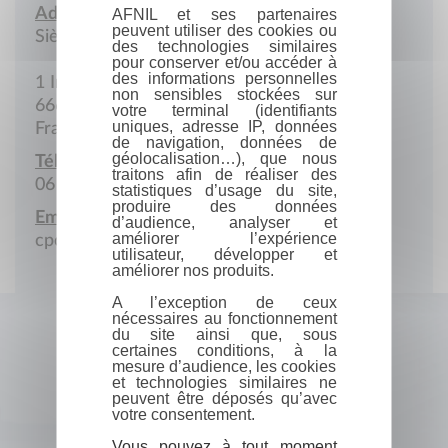
Adresse :
AFNIL et ses partenaires
peuvent utiliser des cookies ou
Siège social
des technologies similaires
pour conserver et/ou accéder à
des informations personnelles
1 Impasse Rond-Point de la Libération
non sensibles stockées sur
66650 Banyuls-sur-Mer
votre terminal (identifiants
uniques, adresse IP, données
France
de navigation, données de
géolocalisation…), que nous
Téléphone portable :
traitons afin de réaliser des
06 81 02 26 93
statistiques d’usage du site,
produire des données
Email :
d’audience, analyser et
améliorer l’expérience
cpcv66650@gmail.com
utilisateur, développer et
améliorer nos produits.
A l’exception de ceux
nécessaires au fonctionnement
du site ainsi que, sous
certaines conditions, à la
mesure d’audience, les cookies
et technologies similaires ne
peuvent être déposés qu’avec
votre consentement.
Vous pouvez à tout moment