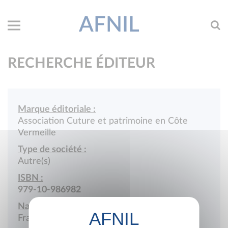
AFNIL
RECHERCHE ÉDITEUR
Marque éditoriale :
Association Cuture et patrimoine en Côte
Vermeille
Type de société :
Autre(s)
ISBN :
979-10-986982
Nationalité :
France