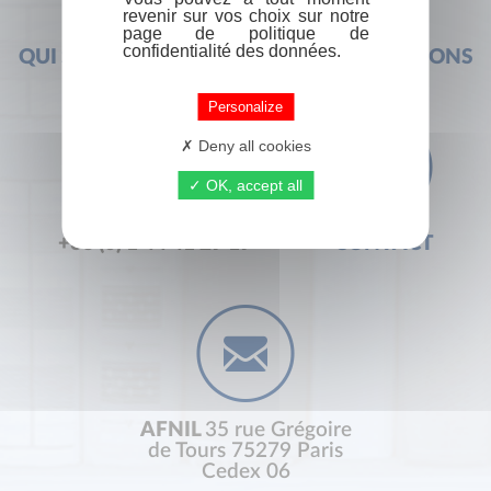
revenir sur vos choix sur notre
page de politique de
confidentialité des données.
QUI SOMMES-NOUS ?
FOIRE AUX QUESTIONS
Personalize
Deny all cookies
OK, accept all
+33 (0) 1 44 41 29 19
CONTACT
AFNIL
35 rue Grégoire
de Tours 75279 Paris
Cedex 06