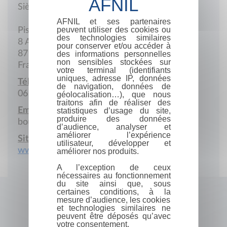
Siège social
AFNIL et ses partenaires
peuvent utiliser des cookies ou
Pissaud
des technologies similaires
8 Allée de l'Arbre sans Branches
pour conserver et/ou accéder à
87140 Le Buis
des informations personnelles
non sensibles stockées sur
France
votre terminal (identifiants
uniques, adresse IP, données
Téléphone portable :
de navigation, données de
06 08 33 79 93
géolocalisation…), que nous
traitons afin de réaliser des
Email :
statistiques d’usage du site,
produire des données
bourdier.l@wanadoo.fr
d’audience, analyser et
améliorer l’expérience
Site Internet :
utilisateur, développer et
www.lebuisbluesfestival.com
améliorer nos produits.
A l’exception de ceux
nécessaires au fonctionnement
du site ainsi que, sous
certaines conditions, à la
mesure d’audience, les cookies
et technologies similaires ne
peuvent être déposés qu’avec
votre consentement.