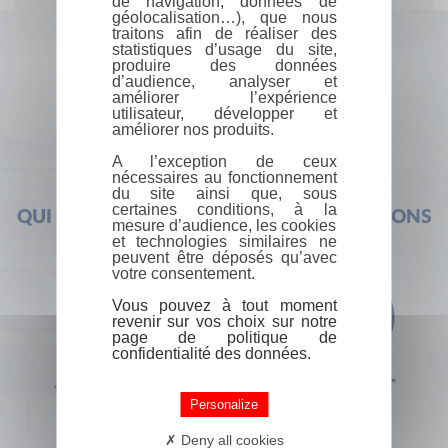
de navigation, données de
géolocalisation…), que nous
traitons afin de réaliser des
statistiques d’usage du site,
produire des données
d’audience, analyser et
améliorer l’expérience
utilisateur, développer et
améliorer nos produits.
A l’exception de ceux
nécessaires au fonctionnement
du site ainsi que, sous
certaines conditions, à la
QUI SOMMES-NOUS ?
FOIRE AUX QUESTIONS
mesure d’audience, les cookies
et technologies similaires ne
peuvent être déposés qu’avec
votre consentement.
Vous pouvez à tout moment
revenir sur vos choix sur notre
page de politique de
confidentialité des données.
+33 (0) 1 44 41 29 19
CONTACT
Personalize
Deny all cookies