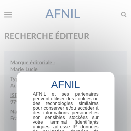
AFNIL
RECHERCHE ÉDITEUR
Marque éditoriale :
Marie Lucie
Type de société :
Auto-édition
AFNIL et ses partenaires
ISBN :
peuvent utiliser des cookies ou
979-10-986908
des technologies similaires
pour conserver et/ou accéder à
Nationalité :
des informations personnelles
non sensibles stockées sur
France
votre terminal (identifiants
uniques, adresse IP, données