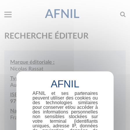
AFNIL
RECHERCHE ÉDITEUR
Marque éditoriale :
Nicolas Rassat
Type de société :
Auto-édition
AFNIL et ses partenaires
ISBN :
peuvent utiliser des cookies ou
979-10-986893
des technologies similaires
pour conserver et/ou accéder à
Nationalité :
des informations personnelles
non sensibles stockées sur
France
votre terminal (identifiants
uniques, adresse IP, données