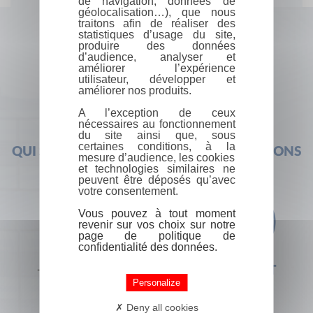
de navigation, données de
géolocalisation…), que nous
traitons afin de réaliser des
statistiques d’usage du site,
produire des données
d’audience, analyser et
améliorer l’expérience
utilisateur, développer et
améliorer nos produits.
A l’exception de ceux
nécessaires au fonctionnement
du site ainsi que, sous
certaines conditions, à la
QUI SOMMES-NOUS ?
FOIRE AUX QUESTIONS
mesure d’audience, les cookies
et technologies similaires ne
peuvent être déposés qu’avec
votre consentement.
Vous pouvez à tout moment
revenir sur vos choix sur notre
page de politique de
confidentialité des données.
+33 (0) 1 44 41 29 19
CONTACT
Personalize
Deny all cookies