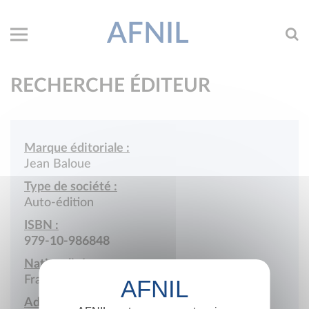
AFNIL
RECHERCHE ÉDITEUR
Marque éditoriale :
Jean Baloue
Type de société :
Auto-édition
ISBN :
979-10-986848
Nationalité :
France
Adresse :