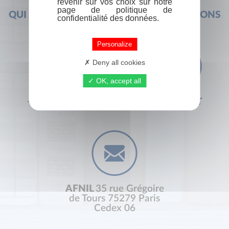
revenir sur vos choix sur notre
page de politique de
QUI SOMMES-NOUS ?
FOIRE AUX QUESTIONS
confidentialité des données.
Personalize
Deny all cookies
OK, accept all
+33 (0) 1 44 41 29 19
CONTACT
AFNIL
35 rue Grégoire
de Tours 75279 Paris
Cedex 06