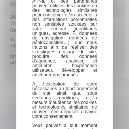
AFNIL et ses partenaires
Adresse postale
peuvent utiliser des cookies ou
des technologies similaires
pour conserver et/ou accéder à
26 bis Rue Saint-Jacques
des informations personnelles
7130 Binche
non sensibles stockées sur
votre terminal (identifiants
Belgique
uniques, adresse IP, données
de navigation, données de
Téléphone portable :
géolocalisation…), que nous
490 391 718
traitons afin de réaliser des
statistiques d’usage du site,
Email :
produire des données
d’audience, analyser et
pdestexhe@hotmail.be
améliorer l’expérience
utilisateur, développer et
améliorer nos produits.
A l’exception de ceux
nécessaires au fonctionnement
du site ainsi que, sous
certaines conditions, à la
mesure d’audience, les cookies
et technologies similaires ne
peuvent être déposés qu’avec
votre consentement.
Vous pouvez à tout moment