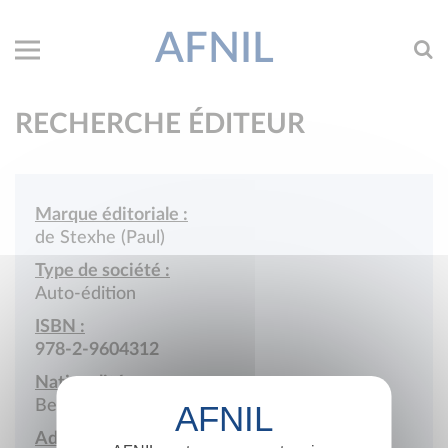
AFNIL
RECHERCHE ÉDITEUR
Marque éditoriale :
de Stexhe (Paul)
Type de société :
Auto-édition
ISBN :
978-2-9604312
Nationalité :
Belgique
Adresse :