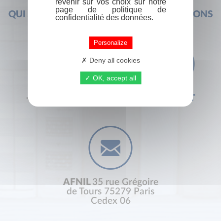
revenir sur vos choix sur notre
page de politique de
QUI SOMMES-NOUS ?
FOIRE AUX QUESTIONS
confidentialité des données.
Personalize
Deny all cookies
OK, accept all
+33 (0) 1 44 41 29 19
CONTACT
AFNIL
35 rue Grégoire
de Tours 75279 Paris
Cedex 06