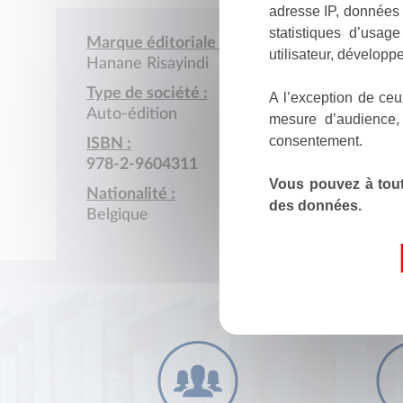
adresse IP, données 
statistiques d’usag
Marque éditoriale :
utilisateur, développe
Hanane Risayindi
Type de société :
A l’exception de ceu
Auto-édition
mesure d’audience,
consentement.
ISBN :
978-2-9604311
Vous pouvez à tout
Nationalité :
des données.
Belgique