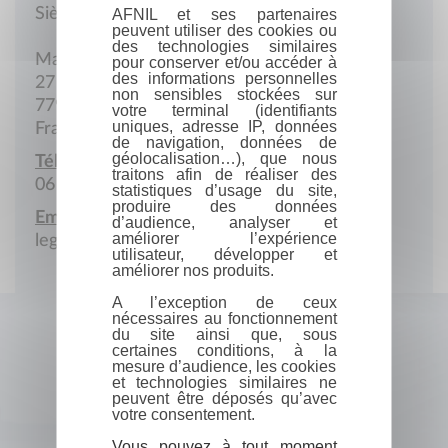
Siège social
AFNIL et ses partenaires
peuvent utiliser des cookies ou
des technologies similaires
Mairie
pour conserver et/ou accéder à
des informations personnelles
27 Rue Grande
non sensibles stockées sur
77940 La Brosse-Montceaux
votre terminal (identifiants
uniques, adresse IP, données
France
de navigation, données de
géolocalisation…), que nous
Téléphone portable :
traitons afin de réaliser des
06 43 22 31 55
statistiques d’usage du site,
produire des données
Email :
d’audience, analyser et
améliorer l’expérience
legarlantezec.c@gmail.com
utilisateur, développer et
améliorer nos produits.
A l’exception de ceux
nécessaires au fonctionnement
du site ainsi que, sous
certaines conditions, à la
mesure d’audience, les cookies
et technologies similaires ne
peuvent être déposés qu’avec
votre consentement.
Vous pouvez à tout moment