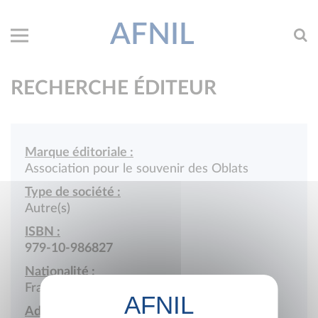
AFNIL
RECHERCHE ÉDITEUR
Marque éditoriale :
Association pour le souvenir des Oblats
Type de société :
Autre(s)
ISBN :
979-10-986827
Nationalité :
France
Adresse :