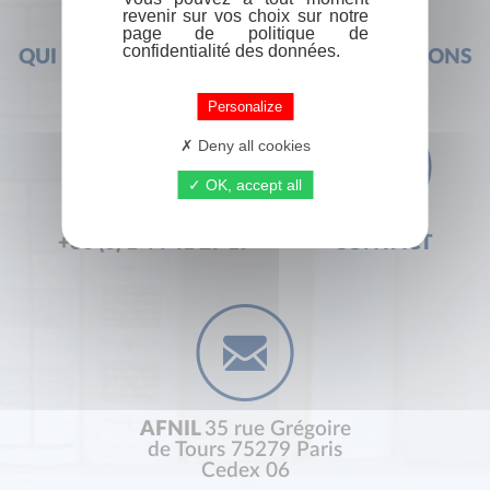
revenir sur vos choix sur notre
page de politique de
confidentialité des données.
QUI SOMMES-NOUS ?
FOIRE AUX QUESTIONS
Personalize
Deny all cookies
OK, accept all
+33 (0) 1 44 41 29 19
CONTACT
AFNIL
35 rue Grégoire
de Tours 75279 Paris
Cedex 06