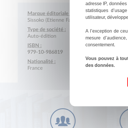
adresse IP, données 
statistiques d’usag
Marque éditoriale :
utilisateur, développe
Sissoko (Etienne Fakaba)
Type de société :
A l’exception de ceu
Auto-édition
mesure d’audience,
consentement.
ISBN :
979-10-986819
Vous pouvez à tout
Nationalité :
des données.
France