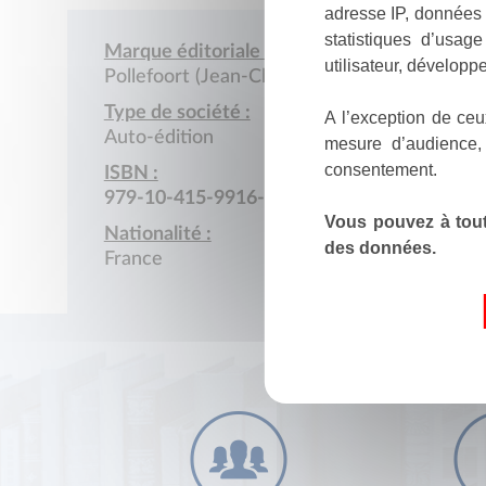
adresse IP, données 
statistiques d’usag
Marque éditoriale :
utilisateur, développe
Pollefoort (Jean-Claude)
Type de société :
A l’exception de ceu
Auto-édition
mesure d’audience,
consentement.
ISBN :
979-10-415-9916-5
Vous pouvez à tout
Nationalité :
des données.
France