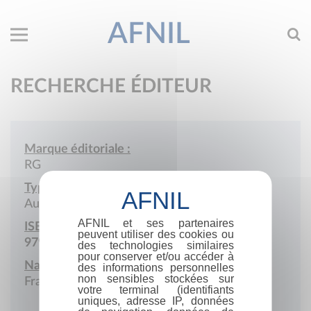
AFNIL
RECHERCHE ÉDITEUR
Marque éditoriale :
RG
Type de société :
Auto-édition
AFNIL et ses partenaires
ISBN :
peuvent utiliser des cookies ou
979-10-986792
des technologies similaires
pour conserver et/ou accéder à
Nationalité :
des informations personnelles
non sensibles stockées sur
France
votre terminal (identifiants
uniques, adresse IP, données