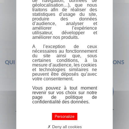
de navigation, données de
géolocalisation…), que nous
traitons afin de réaliser des
statistiques d’usage du site,
produire des données
d’audience, analyser et
améliorer l’expérience
utilisateur, développer et
améliorer nos produits.
A l’exception de ceux
nécessaires au fonctionnement
du site ainsi que, sous
certaines conditions, à la
QUI SOMMES-NOUS ?
FOIRE AUX QUESTIONS
mesure d’audience, les cookies
et technologies similaires ne
peuvent être déposés qu’avec
votre consentement.
Vous pouvez à tout moment
revenir sur vos choix sur notre
page de politique de
confidentialité des données.
+33 (0) 1 44 41 29 19
CONTACT
Personalize
Deny all cookies