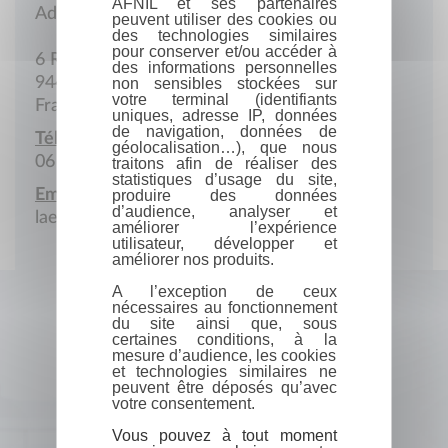
AFNIL et ses partenaires
Adresse postale
peuvent utiliser des cookies ou
des technologies similaires
pour conserver et/ou accéder à
6 Rue des Herbages de Sèze
des informations personnelles
94450 Limeil-Brévannes
non sensibles stockées sur
votre terminal (identifiants
France
uniques, adresse IP, données
de navigation, données de
Téléphone portable :
géolocalisation…), que nous
06 26 88 35 91
traitons afin de réaliser des
statistiques d’usage du site,
Email :
produire des données
d’audience, analyser et
laetitia.aderya@resilientmindscircle.com
améliorer l’expérience
utilisateur, développer et
améliorer nos produits.
A l’exception de ceux
nécessaires au fonctionnement
du site ainsi que, sous
certaines conditions, à la
mesure d’audience, les cookies
et technologies similaires ne
peuvent être déposés qu’avec
votre consentement.
Vous pouvez à tout moment