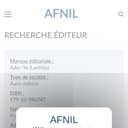
AFNIL
RECHERCHE ÉDITEUR
Marque éditoriale :
Ader-Ya (Laétitia)
Type de société :
Auto-édition
ISBN :
979-10-986747
Nationalité :
France
Adresse :