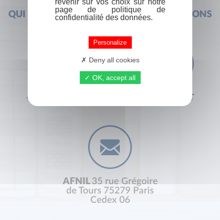
revenir sur vos choix sur notre
page de politique de
QUI SOMMES-NOUS ?
FOIRE AUX QUESTIONS
confidentialité des données.
Personalize
Deny all cookies
OK, accept all
+33 (0) 1 44 41 29 19
CONTACT
AFNIL
35 rue Grégoire
de Tours 75279 Paris
Cedex 06