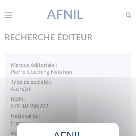
AFNIL
RECHERCHE ÉDITEUR
Marque éditoriale :
Pierre Coaching Natation
Type de société :
Autre(s)
ISBN :
979-10-986709
Nationalité :
France
Adresse :