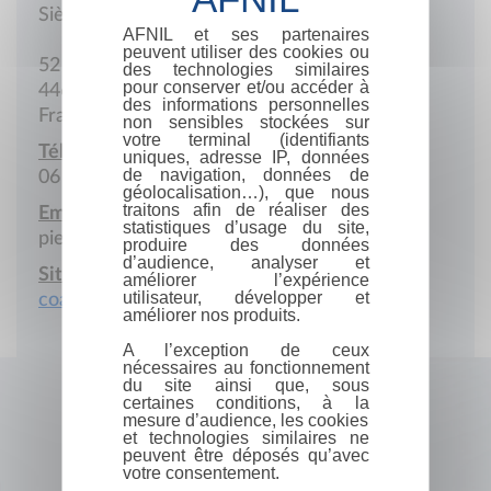
Siège social
AFNIL et ses partenaires
peuvent utiliser des cookies ou
52 Allée André Pilliaire
des technologies similaires
pour conserver et/ou accéder à
44600 Saint-Nazaire
des informations personnelles
France
non sensibles stockées sur
votre terminal (identifiants
Téléphone portable :
uniques, adresse IP, données
de navigation, données de
06 82 26 18 17
géolocalisation…), que nous
traitons afin de réaliser des
Email :
statistiques d’usage du site,
pierre.tortereau@orange.fr
produire des données
d’audience, analyser et
Site Internet :
améliorer l’expérience
utilisateur, développer et
coachingnatation.fr
améliorer nos produits.
A l’exception de ceux
nécessaires au fonctionnement
du site ainsi que, sous
certaines conditions, à la
mesure d’audience, les cookies
et technologies similaires ne
peuvent être déposés qu’avec
votre consentement.