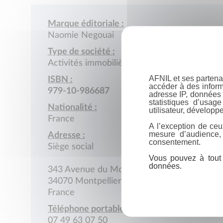
Marque éditoriale :
Naomie Negouai
Type de société :
Activités immobilières
AFNIL et ses partena
ISBN :
accéder à des inform
979-10-986687
adresse IP, données 
statistiques d’usag
Nationalité :
utilisateur, développe
France
A l’exception de ceu
mesure d’audience,
Adresse :
consentement.
Siège social
Vous pouvez à tout 
données.
343 Avenue du Mondial de Rugby 2007
34070 Montpellier
France
Téléphone portable :
07 49 63 07 50