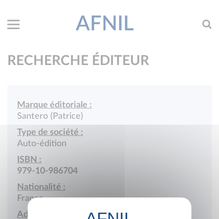
AFNIL
RECHERCHE ÉDITEUR
Marque éditoriale :
Santero (Patrice)
Type de société :
Auto-édition
ISBN :
979-10-986704
Nationalité :
France
Adresse :