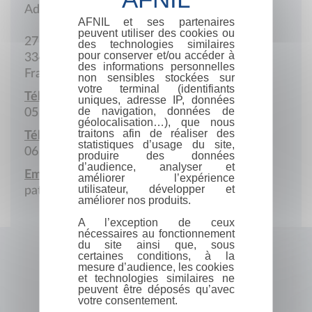
Adresse postale
AFNIL et ses partenaires
peuvent utiliser des cookies ou
27 Chemin des Arneys
des technologies similaires
pour conserver et/ou accéder à
33480 Castelnau-de-Médoc
des informations personnelles
France
non sensibles stockées sur
votre terminal (identifiants
Téléphone :
uniques, adresse IP, données
de navigation, données de
05 56 58 15 17
géolocalisation…), que nous
traitons afin de réaliser des
Téléphone portable :
statistiques d’usage du site,
06 08 35 09 89
produire des données
d’audience, analyser et
Email :
améliorer l’expérience
utilisateur, développer et
patricesantero@orange.fr
améliorer nos produits.
A l’exception de ceux
nécessaires au fonctionnement
du site ainsi que, sous
certaines conditions, à la
mesure d’audience, les cookies
et technologies similaires ne
peuvent être déposés qu’avec
votre consentement.