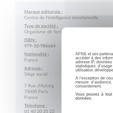
Marque éditoriale :
Centre de l'intelligence émotionnelle
Type de société :
Organisme de formation
ISBN :
979-10-986664
AFNIL et ses partena
Nationalité :
accéder à des inform
France
adresse IP, données 
statistiques d’usag
Adresse :
utilisateur, développe
Siège social
A l’exception de ceu
mesure d’audience,
consentement.
7 Rue d'Astorg
75008 Paris
Vous pouvez à tout 
France
données.
Téléphone :
01 40 20 21 22