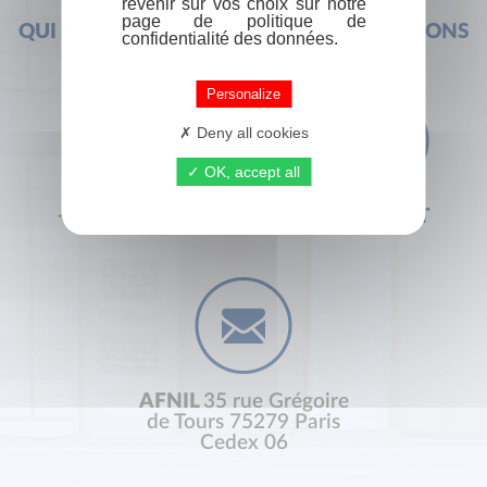
revenir sur vos choix sur notre
page de politique de
QUI SOMMES-NOUS ?
FOIRE AUX QUESTIONS
confidentialité des données.
Personalize
Deny all cookies
OK, accept all
+33 (0) 1 44 41 29 19
CONTACT
AFNIL
35 rue Grégoire
de Tours 75279 Paris
Cedex 06