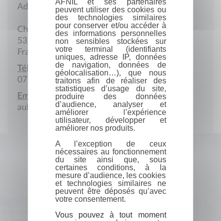
AFNIL et ses partenaires
Adresse postale
peuvent utiliser des cookies ou
des technologies similaires
pour conserver et/ou accéder à
Château Montaigu
des informations personnelles
53210 Argentré
non sensibles stockées sur
votre terminal (identifiants
France
uniques, adresse IP, données
de navigation, données de
Téléphone portable :
géolocalisation…), que nous
07 82 13 18 82
traitons afin de réaliser des
statistiques d’usage du site,
Email :
produire des données
d’audience, analyser et
aulnoit@yahoo.fr
améliorer l’expérience
utilisateur, développer et
améliorer nos produits.
A l’exception de ceux
nécessaires au fonctionnement
du site ainsi que, sous
certaines conditions, à la
mesure d’audience, les cookies
et technologies similaires ne
peuvent être déposés qu’avec
votre consentement.
Vous pouvez à tout moment