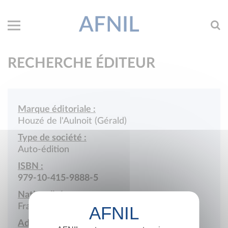
AFNIL
RECHERCHE ÉDITEUR
Marque éditoriale :
Houzé de l'Aulnoit (Gérald)
Type de société :
Auto-édition
ISBN :
979-10-415-9888-5
Nationalité :
France
Adresse :