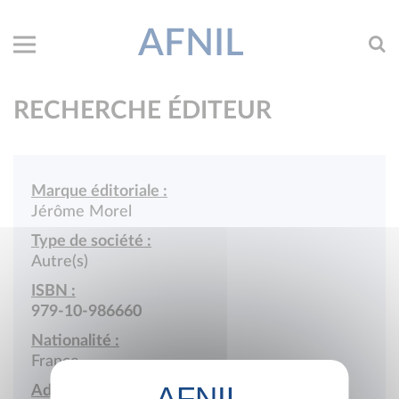
AFNIL
RECHERCHE ÉDITEUR
Marque éditoriale :
Jérôme Morel
Type de société :
Autre(s)
ISBN :
979-10-986660
Nationalité :
France
Adresse :