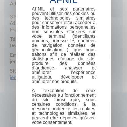
Adresse postale
AFNIL et ses partenaires
peuvent utiliser des cookies ou
3 Rue de l'Ancienne Eglise
des technologies similaires
pour conserver et/ou accéder à
61600 La Ferté-Macé
des informations personnelles
France
non sensibles stockées sur
votre terminal (identifiants
Téléphone portable :
uniques, adresse IP, données
de navigation, données de
06 16 29 56 72
géolocalisation…), que nous
traitons afin de réaliser des
Email :
statistiques d’usage du site,
jerome@jerome-morel.fr
produire des données
d’audience, analyser et
Site Internet :
améliorer l’expérience
utilisateur, développer et
jerome-morel.fr
améliorer nos produits.
A l’exception de ceux
nécessaires au fonctionnement
du site ainsi que, sous
certaines conditions, à la
mesure d’audience, les cookies
et technologies similaires ne
peuvent être déposés qu’avec
votre consentement.