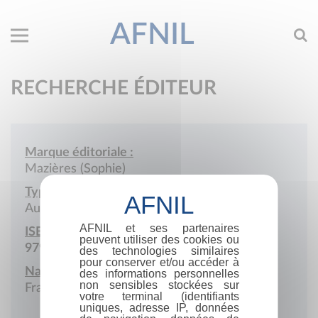
AFNIL
RECHERCHE ÉDITEUR
Marque éditoriale :
Mazières (Sophie)
Type de société :
Auto-édition
AFNIL et ses partenaires
ISBN :
peuvent utiliser des cookies ou
979-10-986585
des technologies similaires
pour conserver et/ou accéder à
Nationalité :
des informations personnelles
non sensibles stockées sur
France
votre terminal (identifiants
uniques, adresse IP, données