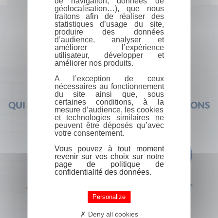
de navigation, données de
géolocalisation…), que nous
traitons afin de réaliser des
statistiques d’usage du site,
produire des données
d’audience, analyser et
améliorer l’expérience
utilisateur, développer et
améliorer nos produits.
A l’exception de ceux
nécessaires au fonctionnement
du site ainsi que, sous
certaines conditions, à la
QUI SOMMES-NOUS ?
FOIRE AUX QUESTIONS
mesure d’audience, les cookies
et technologies similaires ne
peuvent être déposés qu’avec
votre consentement.
Vous pouvez à tout moment
revenir sur vos choix sur notre
page de politique de
confidentialité des données.
+33 (0) 1 44 41 29 19
CONTACT
Personalize
Deny all cookies