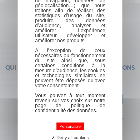
de navigation, données de
géolocalisation…), que nous
traitons afin de réaliser des
statistiques d’usage du site,
produire des données
d’audience, analyser et
améliorer l’expérience
utilisateur, développer et
améliorer nos produits.
A l’exception de ceux
nécessaires au fonctionnement
du site ainsi que, sous
certaines conditions, à la
QUI SOMMES-NOUS ?
FOIRE AUX QUESTIONS
mesure d’audience, les cookies
et technologies similaires ne
peuvent être déposés qu’avec
votre consentement.
Vous pouvez à tout moment
revenir sur vos choix sur notre
page de politique de
confidentialité des données.
+33 (0) 1 44 41 29 19
CONTACT
Personalize
Deny all cookies