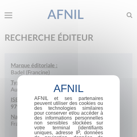
AFNIL
RECHERCHE ÉDITEUR
Marque éditoriale :
Badel (Francine)
Type de société :
Auto-édition
AFNIL et ses partenaires
ISBN :
peuvent utiliser des cookies ou
979-10-986579
des technologies similaires
pour conserver et/ou accéder à
Nationalité :
des informations personnelles
non sensibles stockées sur
France
votre terminal (identifiants
uniques, adresse IP, données