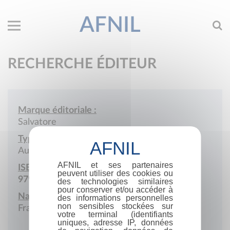
AFNIL
RECHERCHE ÉDITEUR
Marque éditoriale :
Salvatore
Type de société :
Auto-édition
AFNIL et ses partenaires
ISBN :
peuvent utiliser des cookies ou
979-10-986538
des technologies similaires
pour conserver et/ou accéder à
Nationalité :
des informations personnelles
non sensibles stockées sur
France
votre terminal (identifiants
uniques, adresse IP, données