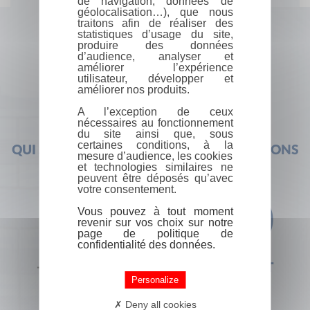
de navigation, données de
géolocalisation…), que nous
traitons afin de réaliser des
statistiques d’usage du site,
produire des données
d’audience, analyser et
améliorer l’expérience
utilisateur, développer et
améliorer nos produits.
A l’exception de ceux
nécessaires au fonctionnement
du site ainsi que, sous
certaines conditions, à la
QUI SOMMES-NOUS ?
FOIRE AUX QUESTIONS
mesure d’audience, les cookies
et technologies similaires ne
peuvent être déposés qu’avec
votre consentement.
Vous pouvez à tout moment
revenir sur vos choix sur notre
page de politique de
confidentialité des données.
+33 (0) 1 44 41 29 19
CONTACT
Personalize
Deny all cookies