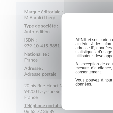
Marque éditoriale :
M'Barali (Théo)
Type de société :
Auto-édition
AFNIL et ses partena
ISBN :
accéder à des inform
979-10-415-9851-9
adresse IP, données 
statistiques d’usag
Nationalité :
utilisateur, développe
France
A l’exception de ceu
mesure d’audience,
Adresse :
consentement.
Adresse postale
Vous pouvez à tout 
données.
20 bis Rue Henri-Martin
94200 Ivry-sur-Seine
France
Téléphone portable :
06 63 72 36 89