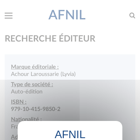
AFNIL
RECHERCHE ÉDITEUR
Marque éditoriale :
Achour Laroussarie (Lyvia)
Type de société :
Auto-édition
ISBN :
979-10-415-9850-2
Nationalité :
France
Adresse :