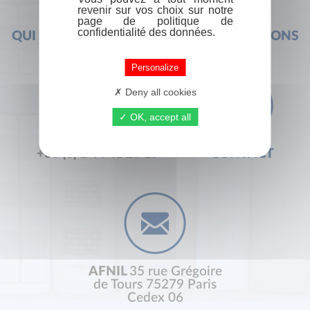
revenir sur vos choix sur notre
page de politique de
confidentialité des données.
QUI SOMMES-NOUS ?
FOIRE AUX QUESTIONS
Personalize
Deny all cookies
OK, accept all
+33 (0) 1 44 41 29 19
CONTACT
AFNIL
35 rue Grégoire
de Tours 75279 Paris
Cedex 06