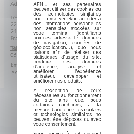
Adresse postale
AFNIL et ses partenaires
peuvent utiliser des cookies ou
des technologies similaires
Les Maisonnettes
pour conserver et/ou accéder à
des informations personnelles
226 Rue des Petits Ajoncs
non sensibles stockées sur
24610 Saint-Martin-de-Gurson
votre terminal (identifiants
uniques, adresse IP, données
France
de navigation, données de
géolocalisation…), que nous
Téléphone portable :
traitons afin de réaliser des
06 18 78 33 99
statistiques d’usage du site,
produire des données
Email :
d’audience, analyser et
améliorer l’expérience
lyvia.laroussarie@orange.fr
utilisateur, développer et
améliorer nos produits.
A l’exception de ceux
nécessaires au fonctionnement
du site ainsi que, sous
certaines conditions, à la
mesure d’audience, les cookies
et technologies similaires ne
peuvent être déposés qu’avec
votre consentement.
Vous pouvez à tout moment