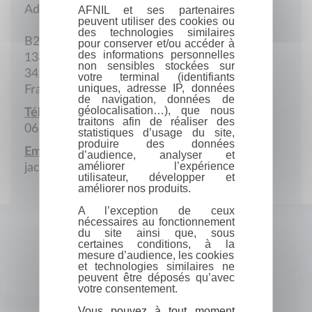
Adresse postale
AFNIL et ses partenaires
peuvent utiliser des cookies ou
des technologies similaires
B2
pour conserver et/ou accéder à
des informations personnelles
138 Avenue Jean Bène Le Capricorne
non sensibles stockées sur
34280 La Grande-Motte
votre terminal (identifiants
uniques, adresse IP, données
France
de navigation, données de
géolocalisation…), que nous
Téléphone portable :
traitons afin de réaliser des
06 47 89 18 03
statistiques d’usage du site,
produire des données
Email :
d’audience, analyser et
améliorer l’expérience
jacquesatlan34@gmail.com
utilisateur, développer et
améliorer nos produits.
A l’exception de ceux
nécessaires au fonctionnement
du site ainsi que, sous
certaines conditions, à la
mesure d’audience, les cookies
et technologies similaires ne
peuvent être déposés qu’avec
votre consentement.
Vous pouvez à tout moment