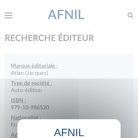
AFNIL
RECHERCHE ÉDITEUR
Marque éditoriale :
Atlan (Jacques)
Type de société :
Auto-édition
ISBN :
979-10-986520
Nationalité :
France
Adresse :