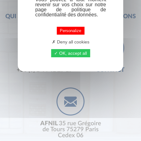
revenir sur vos choix sur notre
page de politique de
confidentialité des données.
QUI SOMMES-NOUS ?
FOIRE AUX QUESTIONS
Personalize
Deny all cookies
OK, accept all
+33 (0) 1 44 41 29 19
CONTACT
AFNIL
35 rue Grégoire
de Tours 75279 Paris
Cedex 06