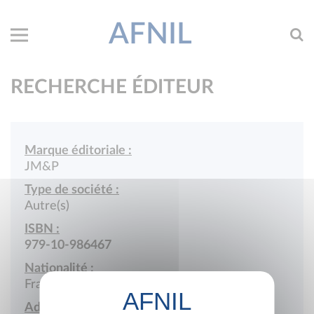
AFNIL
RECHERCHE ÉDITEUR
Marque éditoriale :
JM&P
Type de société :
Autre(s)
ISBN :
979-10-986467
Nationalité :
France
Adresse :