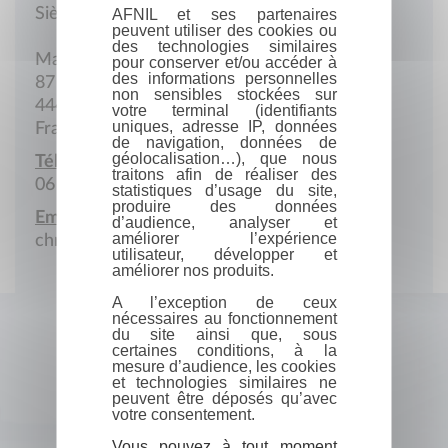
Siège social
AFNIL et ses partenaires
peuvent utiliser des cookies ou
des technologies similaires
Mairie
pour conserver et/ou accéder à
des informations personnelles
87 Rue du Bocage
non sensibles stockées sur
44440 Joué-sur-Erdre
votre terminal (identifiants
uniques, adresse IP, données
France
de navigation, données de
géolocalisation…), que nous
Téléphone portable :
traitons afin de réaliser des
06 50 45 71 14
statistiques d’usage du site,
produire des données
Email :
d’audience, analyser et
améliorer l’expérience
christianjadeau@orange.fr
utilisateur, développer et
améliorer nos produits.
A l’exception de ceux
nécessaires au fonctionnement
du site ainsi que, sous
certaines conditions, à la
mesure d’audience, les cookies
et technologies similaires ne
peuvent être déposés qu’avec
votre consentement.
Vous pouvez à tout moment