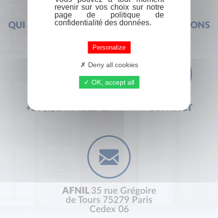
revenir sur vos choix sur notre
page de politique de
confidentialité des données.
QUI SOMMES-NOUS ?
FOIRE AUX QUESTIONS
Personalize
Deny all cookies
OK, accept all
+33 (0) 1 44 41 29 19
CONTACT
AFNIL
35 rue Grégoire
de Tours 75279 Paris
Cedex 06