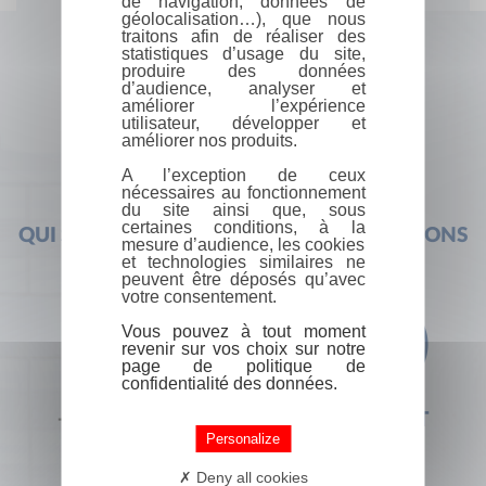
de navigation, données de
géolocalisation…), que nous
traitons afin de réaliser des
statistiques d’usage du site,
produire des données
d’audience, analyser et
améliorer l’expérience
utilisateur, développer et
améliorer nos produits.
A l’exception de ceux
nécessaires au fonctionnement
du site ainsi que, sous
certaines conditions, à la
QUI SOMMES-NOUS ?
FOIRE AUX QUESTIONS
mesure d’audience, les cookies
et technologies similaires ne
peuvent être déposés qu’avec
votre consentement.
Vous pouvez à tout moment
revenir sur vos choix sur notre
page de politique de
confidentialité des données.
+33 (0) 1 44 41 29 19
CONTACT
Personalize
Deny all cookies