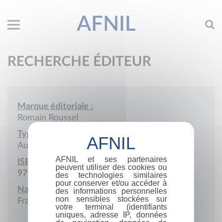
AFNIL
RECHERCHE ÉDITEUR
Marque éditoriale :
Romain Roussel
Type de société :
Auto-édition
AFNIL et ses partenaires
ISBN :
peuvent utiliser des cookies ou
979-10-986451
des technologies similaires
pour conserver et/ou accéder à
Nationalité :
des informations personnelles
non sensibles stockées sur
France
votre terminal (identifiants
uniques, adresse IP, données