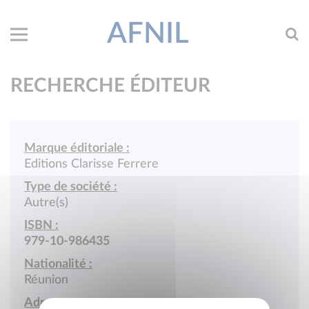
AFNIL
RECHERCHE ÉDITEUR
Marque éditoriale :
Editions Clarisse Ferrere
Type de société :
Autre(s)
ISBN :
979-10-986435
Nationalité :
Réunion
Adresse :