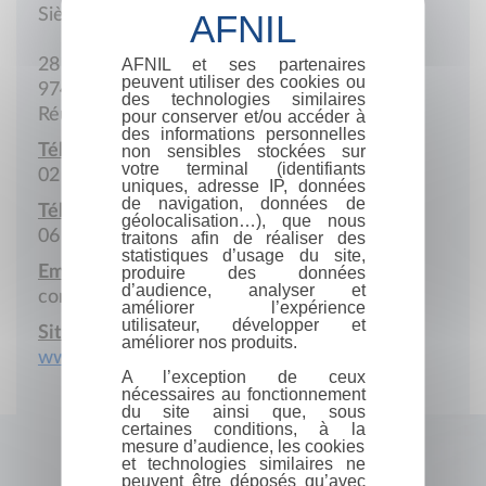
Siège social
AFNIL et ses partenaires
28 Rue des Camphriers
peuvent utiliser des cookies ou
97432 Ravine des Cabris
des technologies similaires
Réunion
pour conserver et/ou accéder à
des informations personnelles
Téléphone :
non sensibles stockées sur
votre terminal (identifiants
02 62 32 66 06
uniques, adresse IP, données
de navigation, données de
Téléphone portable :
géolocalisation…), que nous
06 92 67 95 57
traitons afin de réaliser des
statistiques d’usage du site,
Email :
produire des données
d’audience, analyser et
contact@clarisse-ferrere.com
améliorer l’expérience
utilisateur, développer et
Site Internet :
améliorer nos produits.
www.site.clarisse-ferrere.com
A l’exception de ceux
nécessaires au fonctionnement
du site ainsi que, sous
certaines conditions, à la
mesure d’audience, les cookies
et technologies similaires ne
peuvent être déposés qu’avec