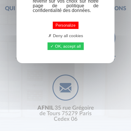
revenir sur vos choix sur notre
page de politique de
QUI SOMMES-NOUS ?
FOIRE AUX QUESTIONS
confidentialité des données.
Personalize
Deny all cookies
OK, accept all
+33 (0) 1 44 41 29 19
CONTACT
AFNIL
35 rue Grégoire
de Tours 75279 Paris
Cedex 06