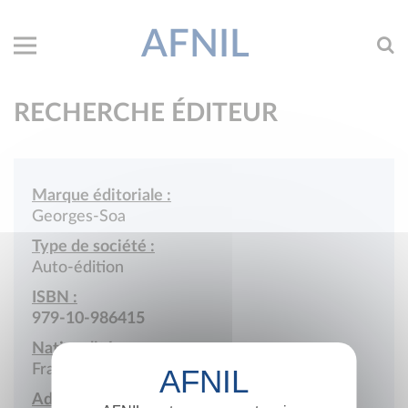
AFNIL
RECHERCHE ÉDITEUR
Marque éditoriale :
Georges-Soa
Type de société :
Auto-édition
ISBN :
979-10-986415
Nationalité :
France
Adresse :