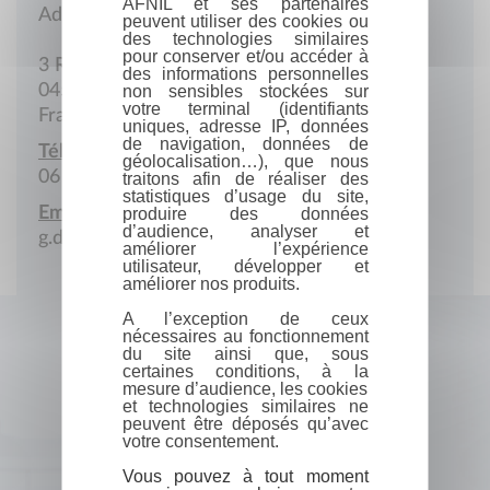
AFNIL et ses partenaires
Adresse postale
peuvent utiliser des cookies ou
des technologies similaires
pour conserver et/ou accéder à
3 Rue du Lauzanier
des informations personnelles
04530 Val d'Oronaye
non sensibles stockées sur
votre terminal (identifiants
France
uniques, adresse IP, données
de navigation, données de
Téléphone portable :
géolocalisation…), que nous
06 79 74 86 47
traitons afin de réaliser des
statistiques d’usage du site,
Email :
produire des données
d’audience, analyser et
g.durand1209@gmail.com
améliorer l’expérience
utilisateur, développer et
améliorer nos produits.
A l’exception de ceux
nécessaires au fonctionnement
du site ainsi que, sous
certaines conditions, à la
mesure d’audience, les cookies
et technologies similaires ne
peuvent être déposés qu’avec
votre consentement.
Vous pouvez à tout moment