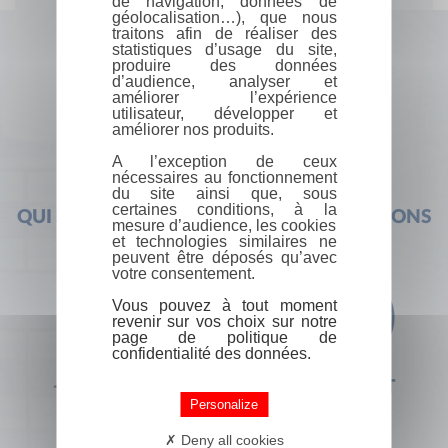
de navigation, données de
géolocalisation…), que nous
traitons afin de réaliser des
statistiques d’usage du site,
produire des données
d’audience, analyser et
améliorer l’expérience
utilisateur, développer et
améliorer nos produits.
A l’exception de ceux
nécessaires au fonctionnement
du site ainsi que, sous
certaines conditions, à la
QUI SOMMES-NOUS ?
FOIRE AUX QUESTIONS
mesure d’audience, les cookies
et technologies similaires ne
peuvent être déposés qu’avec
votre consentement.
Vous pouvez à tout moment
revenir sur vos choix sur notre
page de politique de
confidentialité des données.
+33 (0) 1 44 41 29 19
CONTACT
Personalize
Deny all cookies