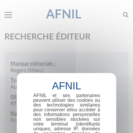
AFNIL
RECHERCHE ÉDITEUR
Marque éditoriale :
Rogers (Marc)
Type de société :
Auto-édition
AFNIL et ses partenaires
ISBN :
peuvent utiliser des cookies ou
979-10-415-9809-0
des technologies similaires
pour conserver et/ou accéder à
Nationalité :
des informations personnelles
non sensibles stockées sur
France
votre terminal (identifiants
uniques, adresse IP, données