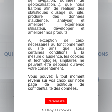
de navigation, données de
géolocalisation…), que nous
traitons afin de réaliser des
statistiques d’usage du site,
produire des données
d’audience, analyser et
améliorer l’expérience
utilisateur, développer et
améliorer nos produits.
A l’exception de ceux
nécessaires au fonctionnement
du site ainsi que, sous
certaines conditions, à la
QUI SOMMES-NOUS ?
FOIRE AUX QUESTIONS
mesure d’audience, les cookies
et technologies similaires ne
peuvent être déposés qu’avec
votre consentement.
Vous pouvez à tout moment
revenir sur vos choix sur notre
page de politique de
confidentialité des données.
+33 (0) 1 44 41 29 19
CONTACT
Personalize
Deny all cookies