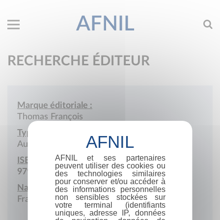
AFNIL
RECHERCHE ÉDITEUR
Marque éditoriale :
Thomas François
Type de société :
Auto-édition
AFNIL et ses partenaires
ISBN :
peuvent utiliser des cookies ou
979-10-986401
des technologies similaires
pour conserver et/ou accéder à
Nationalité :
des informations personnelles
non sensibles stockées sur
France
votre terminal (identifiants
uniques, adresse IP, données