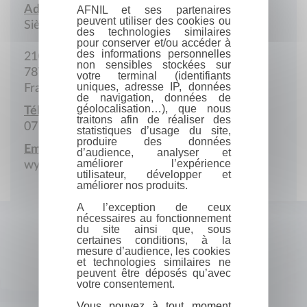
Adresse :
AFNIL et ses partenaires
peuvent utiliser des cookies ou
Siège social
des technologies similaires
pour conserver et/ou accéder à
des informations personnelles
21Q Rue Victor Hugo
non sensibles stockées sur
78700 Conflans-Sainte-Honorine
votre terminal (identifiants
uniques, adresse IP, données
France
de navigation, données de
géolocalisation…), que nous
Téléphone portable :
traitons afin de réaliser des
07 67 35 76 00
statistiques d’usage du site,
produire des données
Email :
d’audience, analyser et
améliorer l’expérience
wyx8.fr@gmail.com
utilisateur, développer et
améliorer nos produits.
A l’exception de ceux
nécessaires au fonctionnement
du site ainsi que, sous
certaines conditions, à la
mesure d’audience, les cookies
et technologies similaires ne
peuvent être déposés qu’avec
votre consentement.
Vous pouvez à tout moment