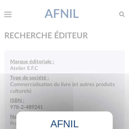
AFNIL
RECHERCHE ÉDITEUR
Marque éditoriale :
Atelier E.F.C
Type de société :
Commercialisation du livre (et autres produits
culturels)
ISBN :
978-2-489241
Nationalité :
France