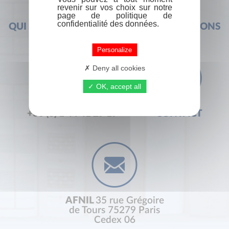
revenir sur vos choix sur notre
page de politique de
confidentialité des données.
QUI SOMMES-NOUS ?
FOIRE AUX QUESTIONS
Personalize
Deny all cookies
OK, accept all
+33 (0) 1 44 41 29 19
CONTACT
AFNIL
35 rue Grégoire
de Tours 75279 Paris
Cedex 06