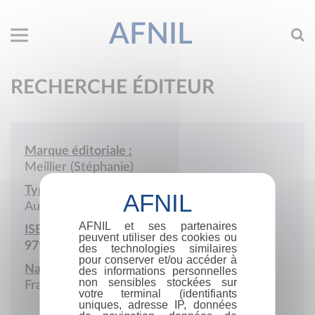
AFNIL
RECHERCHE ÉDITEUR
Marque éditoriale :
Meillier (Stéphanie)
Type de société :
Auto-édition
AFNIL et ses partenaires
ISBN :
peuvent utiliser des cookies ou
979-10-986321
des technologies similaires
pour conserver et/ou accéder à
Nationalité :
des informations personnelles
non sensibles stockées sur
France
votre terminal (identifiants
uniques, adresse IP, données