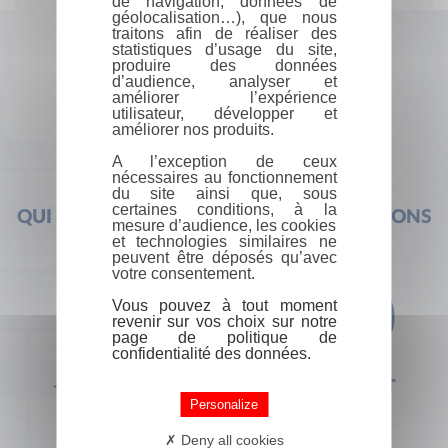
de navigation, données de
géolocalisation…), que nous
traitons afin de réaliser des
statistiques d’usage du site,
produire des données
d’audience, analyser et
améliorer l’expérience
utilisateur, développer et
améliorer nos produits.
A l’exception de ceux
nécessaires au fonctionnement
du site ainsi que, sous
certaines conditions, à la
QUI SOMMES-NOUS ?
FOIRE AUX QUESTIONS
mesure d’audience, les cookies
et technologies similaires ne
peuvent être déposés qu’avec
votre consentement.
Vous pouvez à tout moment
revenir sur vos choix sur notre
page de politique de
confidentialité des données.
+33 (0) 1 44 41 29 19
CONTACT
Personalize
Deny all cookies