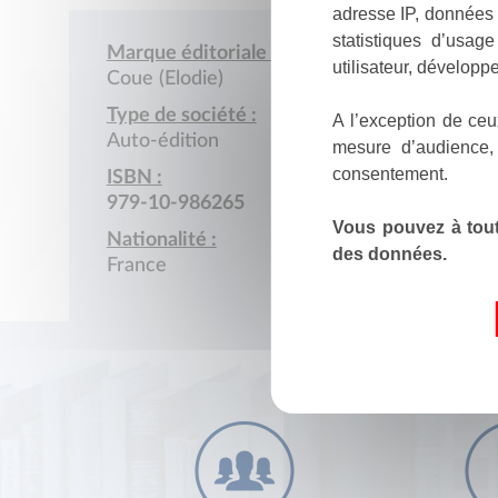
adresse IP, données 
statistiques d’usag
Marque éditoriale :
utilisateur, développe
Coue (Elodie)
Type de société :
A l’exception de ceu
Auto-édition
mesure d’audience,
consentement.
ISBN :
979-10-986265
Vous pouvez à tout
Nationalité :
des données.
France