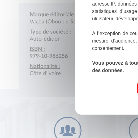
adresse IP, données 
statistiques d’usag
Marque éditoriale :
utilisateur, développe
Vagba (Obou de Sales)
Type de société :
A l’exception de ceu
Auto-édition
mesure d’audience,
consentement.
ISBN :
979-10-986256
Vous pouvez à tout
Nationalité :
des données.
Côte d'ivoire