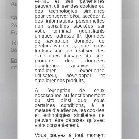
AFNIL et ses partenaires
Adresse postale
peuvent utiliser des cookies ou
des technologies similaires
pour conserver et/ou accéder à
50 Chemin Rif de Ver
des informations personnelles
26250 Livron-sur-Drôme
non sensibles stockées sur
votre terminal (identifiants
France
uniques, adresse IP, données
de navigation, données de
Téléphone portable :
géolocalisation…), que nous
06 75 37 16 96
traitons afin de réaliser des
statistiques d’usage du site,
Email :
produire des données
d’audience, analyser et
cmeillandrey@gmail.com
améliorer l’expérience
utilisateur, développer et
améliorer nos produits.
A l’exception de ceux
nécessaires au fonctionnement
du site ainsi que, sous
certaines conditions, à la
mesure d’audience, les cookies
et technologies similaires ne
peuvent être déposés qu’avec
votre consentement.
Vous pouvez à tout moment