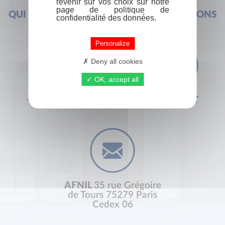
revenir sur vos choix sur notre
page de politique de
QUI SOMMES-NOUS ?
FOIRE AUX QUESTIONS
confidentialité des données.
Personalize
Deny all cookies
OK, accept all
+33 (0) 1 44 41 29 19
CONTACT
AFNIL
35 rue Grégoire
de Tours 75279 Paris
Cedex 06