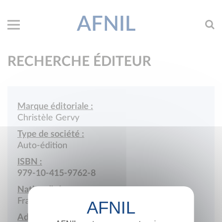
AFNIL
RECHERCHE ÉDITEUR
Marque éditoriale :
Christèle Gervy
Type de société :
Auto-édition
ISBN :
979-10-415-9762-8
Nationalité :
France
Adresse :