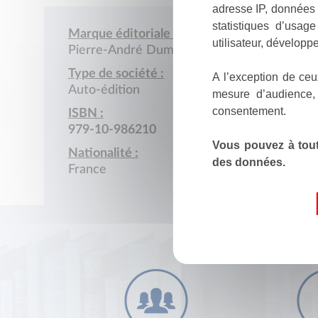
adresse IP, données 
statistiques d’usag
Marque éditoriale :
utilisateur, développe
Pierre-André Dumel
Type de société :
A l’exception de ceu
Auto-édition
mesure d’audience,
consentement.
ISBN :
979-10-986210
Vous pouvez à tout
Nationalité :
des données.
France