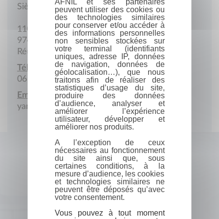
AFNIL et ses partenaires
Siège social
peuvent utiliser des cookies ou
des technologies similaires
pour conserver et/ou accéder à
110 Allée des Etoiles
des informations personnelles
97434 Saint-Paul
non sensibles stockées sur
votre terminal (identifiants
Réunion
uniques, adresse IP, données
de navigation, données de
Téléphone portable :
géolocalisation…), que nous
06 92 31 21 21
traitons afin de réaliser des
statistiques d’usage du site,
Email :
produire des données
d’audience, analyser et
yannberthelin@gmail.com
améliorer l’expérience
utilisateur, développer et
améliorer nos produits.
A l’exception de ceux
nécessaires au fonctionnement
du site ainsi que, sous
certaines conditions, à la
mesure d’audience, les cookies
et technologies similaires ne
peuvent être déposés qu’avec
votre consentement.
Vous pouvez à tout moment