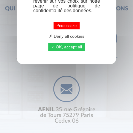
revenir sur vos choix sur notre
page de politique de
QUI SOMMES-NOUS ?
FOIRE AUX QUESTIONS
confidentialité des données.
Personalize
Deny all cookies
OK, accept all
+33 (0) 1 44 41 29 19
CONTACT
AFNIL
35 rue Grégoire
de Tours 75279 Paris
Cedex 06