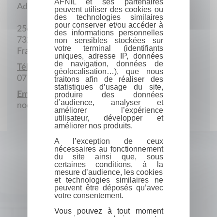
AFNIL et ses partenaires
Adresse postale
peuvent utiliser des cookies ou
des technologies similaires
pour conserver et/ou accéder à
256 Rue Pierre et Marie Curie
des informations personnelles
73290 La Motte-Servolex
non sensibles stockées sur
votre terminal (identifiants
France
uniques, adresse IP, données
de navigation, données de
Téléphone portable :
géolocalisation…), que nous
07 83 54 32 54
traitons afin de réaliser des
statistiques d’usage du site,
Email :
produire des données
d’audience, analyser et
noemaeditions@gmail.com
améliorer l’expérience
utilisateur, développer et
améliorer nos produits.
A l’exception de ceux
nécessaires au fonctionnement
du site ainsi que, sous
certaines conditions, à la
mesure d’audience, les cookies
et technologies similaires ne
peuvent être déposés qu’avec
votre consentement.
Vous pouvez à tout moment