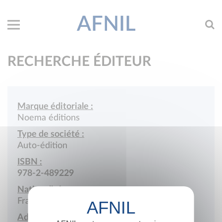
AFNIL
RECHERCHE ÉDITEUR
Marque éditoriale :
Noema éditions
Type de société :
Auto-édition
ISBN :
978-2-489229
Nationalité :
France
Adresse :