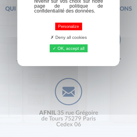
revenir sur vos choix sur notre
page de politique de
QUI SOMMES-NOUS ?
FOIRE AUX QUESTIONS
confidentialité des données.
Personalize
Deny all cookies
OK, accept all
+33 (0) 1 44 41 29 19
CONTACT
AFNIL
35 rue Grégoire
de Tours 75279 Paris
Cedex 06