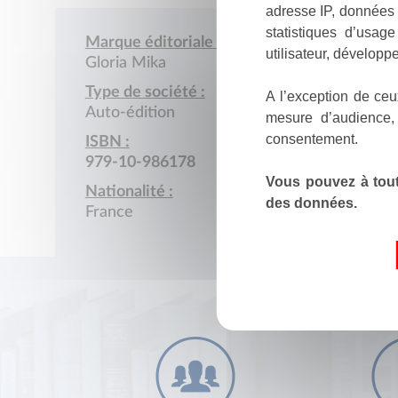
adresse IP, données 
statistiques d’usag
Marque éditoriale :
utilisateur, développe
Gloria Mika
Type de société :
A l’exception de ceu
Auto-édition
mesure d’audience,
consentement.
ISBN :
979-10-986178
Vous pouvez à tout
Nationalité :
des données.
France