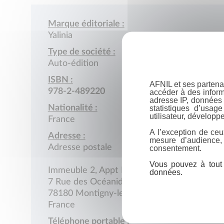
Marque éditoriale :
Yalinia
Type de société :
Auto-édition
ISBN :
AFNIL et ses partena
978-2-489220
accéder à des inform
adresse IP, données 
Nationalité :
statistiques d’usag
utilisateur, développe
France
A l’exception de ceu
Adresse :
mesure d’audience,
Adresse postale
consentement.
Vous pouvez à tout 
Immeuble 2, Appt K22
données.
7 Rue des Océanides
78180 Montigny-le-Bretonneux
France
Téléphone portable :