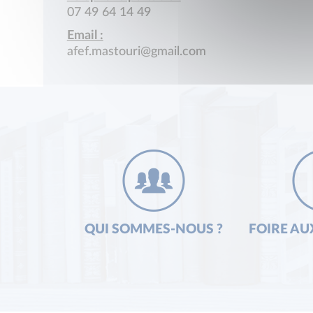
07 49 64 14 49
Email :
afef.mastouri@gmail.com
QUI SOMMES-NOUS ?
FOIRE AU