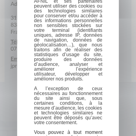
AFNIL et ses partenaires
Adresse postale
peuvent utiliser des cookies ou
des technologies similaires
pour conserver et/ou accéder à
313 Chemin Ancien chemin de Bargemon
des informations personnelles
83830 Claviers
non sensibles stockées sur
votre terminal (identifiants
France
uniques, adresse IP, données
de navigation, données de
Téléphone portable :
géolocalisation…), que nous
07 83 63 38 95
traitons afin de réaliser des
statistiques d’usage du site,
Email :
produire des données
d’audience, analyser et
jprobin83830@gmail.com
améliorer l’expérience
utilisateur, développer et
améliorer nos produits.
A l’exception de ceux
nécessaires au fonctionnement
du site ainsi que, sous
certaines conditions, à la
mesure d’audience, les cookies
et technologies similaires ne
peuvent être déposés qu’avec
votre consentement.
Vous pouvez à tout moment