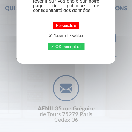
revenir sur vos choix sur notre
page de politique de
QUI SOMMES-NOUS ?
FOIRE AUX QUESTIONS
confidentialité des données.
Personalize
Deny all cookies
OK, accept all
+33 (0) 1 44 41 29 19
CONTACT
AFNIL
35 rue Grégoire
de Tours 75279 Paris
Cedex 06