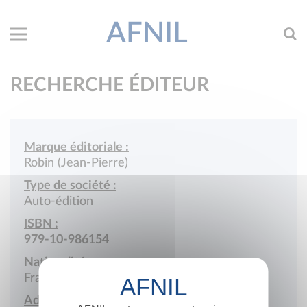
AFNIL
RECHERCHE ÉDITEUR
Marque éditoriale :
Robin (Jean-Pierre)
Type de société :
Auto-édition
ISBN :
979-10-986154
Nationalité :
France
Adresse :