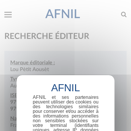
AFNIL
RECHERCHE ÉDITEUR
Marque éditoriale :
Lou Pètit Aousèt
Type de société :
Auto-édition
ISBN :
AFNIL et ses partenaires
peuvent utiliser des cookies ou
979-10-981120
des technologies similaires
979-10-983609
pour conserver et/ou accéder à
des informations personnelles
Nationalité :
non sensibles stockées sur
France
votre terminal (identifiants
uniques, adresse IP, données