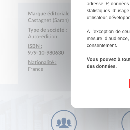
adresse IP, données 
statistiques d’usag
Marque éditoriale :
utilisateur, développe
Castagnet (Sarah)
Type de société :
A l’exception de ceu
Auto-édition
mesure d’audience,
consentement.
ISBN :
979-10-980630
Vous pouvez à tout
Nationalité :
des données.
France