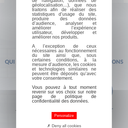
de navigation, données de
géolocalisation…), que nous
traitons afin de réaliser des
statistiques d’usage du site,
produire des données
d’audience, analyser et
améliorer l’expérience
utilisateur, développer et
améliorer nos produits.
A l’exception de ceux
nécessaires au fonctionnement
du site ainsi que, sous
certaines conditions, à la
QUI SOMMES-NOUS ?
FOIRE AUX QUESTIONS
mesure d’audience, les cookies
et technologies similaires ne
peuvent être déposés qu’avec
votre consentement.
Vous pouvez à tout moment
revenir sur vos choix sur notre
page de politique de
confidentialité des données.
+33 (0) 1 44 41 29 19
CONTACT
Personalize
Deny all cookies