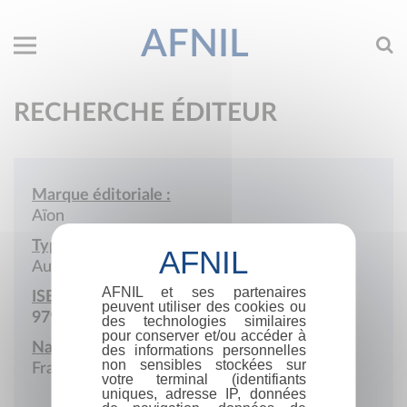
AFNIL
RECHERCHE ÉDITEUR
Marque éditoriale :
Aïon
Type de société :
Auto-édition
AFNIL et ses partenaires
ISBN :
peuvent utiliser des cookies ou
979-10-980396
des technologies similaires
pour conserver et/ou accéder à
Nationalité :
des informations personnelles
non sensibles stockées sur
France
votre terminal (identifiants
uniques, adresse IP, données