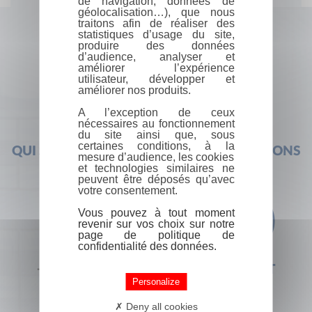
de navigation, données de
géolocalisation…), que nous
traitons afin de réaliser des
statistiques d’usage du site,
produire des données
d’audience, analyser et
améliorer l’expérience
utilisateur, développer et
améliorer nos produits.
A l’exception de ceux
nécessaires au fonctionnement
du site ainsi que, sous
certaines conditions, à la
QUI SOMMES-NOUS ?
FOIRE AUX QUESTIONS
mesure d’audience, les cookies
et technologies similaires ne
peuvent être déposés qu’avec
votre consentement.
Vous pouvez à tout moment
revenir sur vos choix sur notre
page de politique de
confidentialité des données.
+33 (0) 1 44 41 29 19
CONTACT
Personalize
Deny all cookies