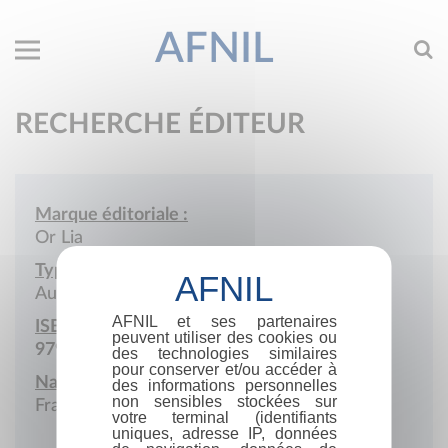
AFNIL
RECHERCHE ÉDITEUR
Marque éditoriale :
Or Lia
Type de société :
Auto-édition
AFNIL et ses partenaires
ISBN :
peuvent utiliser des cookies ou
979-10-980356
des technologies similaires
pour conserver et/ou accéder à
Nationalité :
des informations personnelles
non sensibles stockées sur
France
votre terminal (identifiants
uniques, adresse IP, données