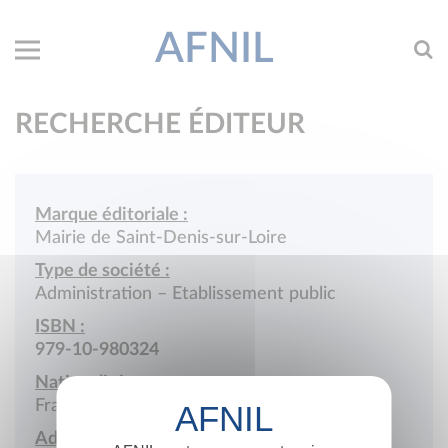
AFNIL
RECHERCHE ÉDITEUR
Marque éditoriale :
Mairie de Saint-Denis-sur-Loire
Type de société :
Administration – Etablissement public
ISBN :
979-10-980324
Nationalité :
France
Adresse :