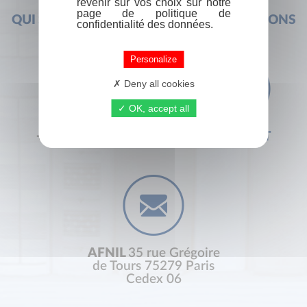
revenir sur vos choix sur notre
page de politique de
QUI SOMMES-NOUS ?
FOIRE AUX QUESTIONS
confidentialité des données.
Personalize
Deny all cookies
OK, accept all
+33 (0) 1 44 41 29 19
CONTACT
AFNIL
35 rue Grégoire
de Tours 75279 Paris
Cedex 06