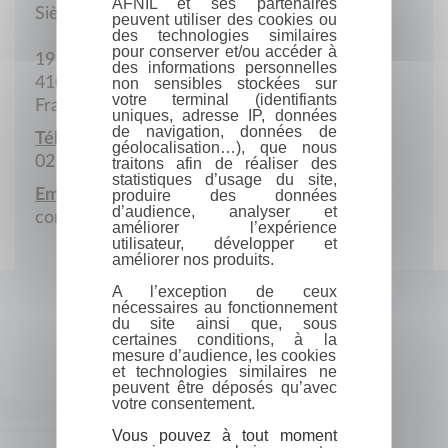
AFNIL et ses partenaires
Siège administratif
peuvent utiliser des cookies ou
des technologies similaires
pour conserver et/ou accéder à
19 Rue de la Loire
des informations personnelles
41000 Saint-Denis-sur-Loire
non sensibles stockées sur
votre terminal (identifiants
France
uniques, adresse IP, données
de navigation, données de
Téléphone :
géolocalisation…), que nous
02 54 78 68 66
traitons afin de réaliser des
statistiques d’usage du site,
Email :
produire des données
d’audience, analyser et
contact@saintdenissurloire.fr
améliorer l’expérience
utilisateur, développer et
améliorer nos produits.
A l’exception de ceux
nécessaires au fonctionnement
du site ainsi que, sous
certaines conditions, à la
mesure d’audience, les cookies
et technologies similaires ne
peuvent être déposés qu’avec
votre consentement.
Vous pouvez à tout moment